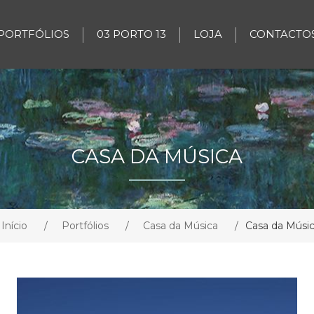
PORTFÓLIOS
03 PORTO 13
LOJA
CONTACTO
CASA DA MÚSICA
Início
/
Portfólios
/
Casa da Música
/
Casa da Músi