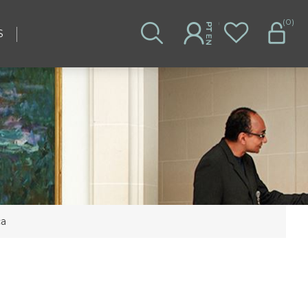
(0)
S
ca